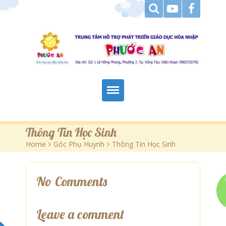
Trang Chủ
Thông Tin Học Sinh
Home
>
Góc Phụ Huynh
>
Thông Tin Học Sinh
Giới Thiệu
Hoạt Động
No Comments
Tài Liệu Tham Khảo
Leave a comment
Góc Báo Chí