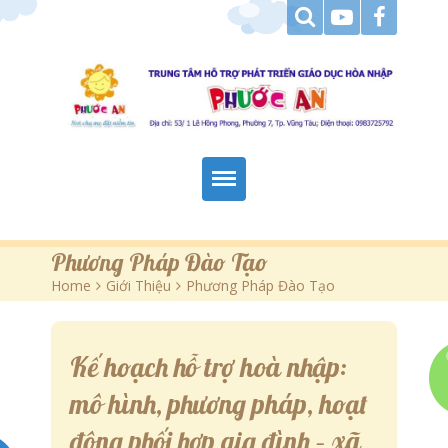
Trang Chủ
Phương Pháp Đào Tạo
Home
>
Giới Thiệu
>
Phương Pháp Đào Tạo
Giới Thiệu
Hoạt Động
Kế hoạch hỗ trợ hoà nhập:
Tài Liệu Tham Khảo
mô hình, phương pháp, hoạt
Góc Báo Chí
động phối hợp gia đình – xã