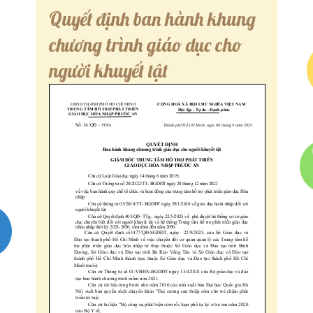
Quyết định ban hành khung
chương trình giáo dục cho
người khuyết tật