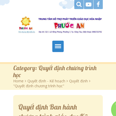
Trang Chủ
Category:
Quyết định chương trình
học
Giới Thiệu
Home
>
Quyết định - Kế hoạch
>
Quyết định
>
"Quyết định chương trình học"
Hoạt Động
Tài Liệu Tham Khảo
Quyết định Ban hành
Góc Báo Chí