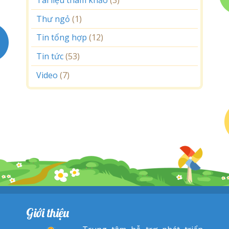
Thư ngỏ
(1)
Tin tổng hợp
(12)
Tin tức
(53)
Video
(7)
Giới thiệu