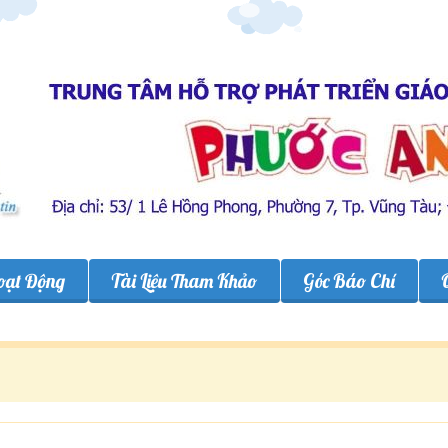
oạt Động
Tài Liệu Tham Khảo
Góc Báo Chí