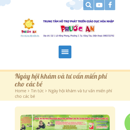
Trang Chủ
Ngày hội khám và tư vấn miến phí
cho các bé
Giới Thiệu
Home
>
Tin tức
>
Ngày hội khám và tư vấn miến phí
cho các bé
Hoạt Động
Tài Liệu Tham Khảo
Góc Báo Chí