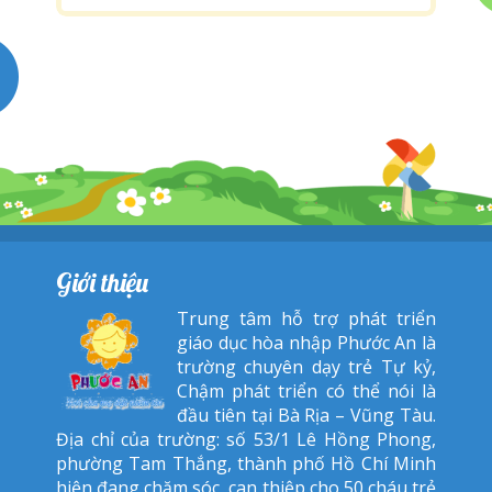
Giới thiệu
Trung tâm hỗ trợ phát triển
giáo dục hòa nhập Phước An là
trường chuyên dạy trẻ Tự kỷ,
Chậm phát triển có thể nói là
đầu tiên tại Bà Rịa – Vũng Tàu.
Địa chỉ của trường: số 53/1 Lê Hồng Phong,
phường Tam Thắng, thành phố Hồ Chí Minh
hiện đang chăm sóc, can thiệp cho 50 cháu trẻ