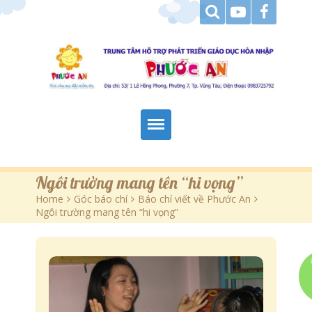
Trang Chủ
Ngôi trường mang tên “hi vọng”
Home
>
Góc báo chí
>
Báo chí viết về Phước An
>
Giới Thiệu
Ngôi trường mang tên “hi vọng”
Hoạt Động
Tài Liệu Tham Khảo
Góc Báo Chí