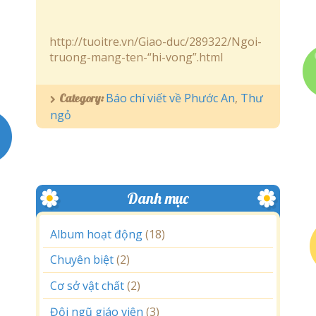
http://tuoitre.vn/Giao-duc/289322/Ngoi-
truong-mang-ten-“hi-vong”.html
Báo chí viết về Phước An
,
Thư
Category:
ngỏ
Danh mục
Album hoạt động
(18)
Chuyên biệt
(2)
Cơ sở vật chất
(2)
Đội ngũ giáo viên
(3)