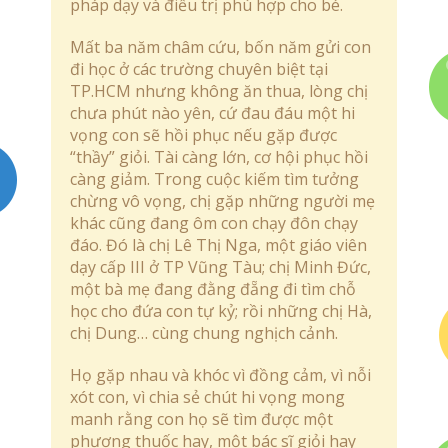
pháp dạy và điều trị phù hợp cho bé.
Mất ba năm châm cứu, bốn năm gửi con
đi học ở các trường chuyên biệt tại
TP.HCM nhưng không ăn thua, lòng chị
chưa phút nào yên, cứ đau đáu một hi
vọng con sẽ hồi phục nếu gặp được
“thầy” giỏi. Tài càng lớn, cơ hội phục hồi
càng giảm. Trong cuộc kiếm tìm tưởng
chừng vô vọng, chị gặp những người mẹ
khác cũng đang ôm con chạy đôn chạy
đáo. Đó là chị Lê Thị Nga, một giáo viên
dạy cấp III ở TP Vũng Tàu; chị Minh Đức,
một bà mẹ đang đằng đẵng đi tìm chỗ
học cho đứa con tự kỷ; rồi những chị Hà,
chị Dung… cùng chung nghịch cảnh.
Họ gặp nhau và khóc vì đồng cảm, vì nỗi
xót con, vì chia sẻ chút hi vọng mong
manh rằng con họ sẽ tìm được một
phương thuốc hay, một bác sĩ giỏi hay