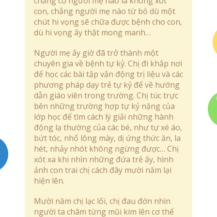
chẳng có người mẹ nào là không xót
con, chẳng người mẹ nào từ bỏ dù một
chút hi vọng sẽ chữa được bệnh cho con,
dù hi vọng ấy thật mong manh…
Người mẹ ấy giờ đã trở thành một
chuyên gia về bệnh tự kỷ. Chị đi khắp nơi
để học các bài tập vận động trị liệu và các
phương pháp dạy trẻ tự kỷ để về hướng
dẫn giáo viên trong trường. Chị túc trực
bên những trường hợp tự kỷ nặng của
lớp học để tìm cách lý giải những hành
động lạ thường của các bé, như tự xé áo,
bứt tóc, nhổ lông mày, dị ứng thức ăn, la
hét, nhảy nhót không ngừng được… Chị
xót xa khi nhìn những đứa trẻ ấy, hình
ảnh con trai chị cách đây mười năm lại
hiện lên.
Mười năm chị lạc lối, chị đau đớn nhìn
người ta châm từng mũi kim lên cơ thể