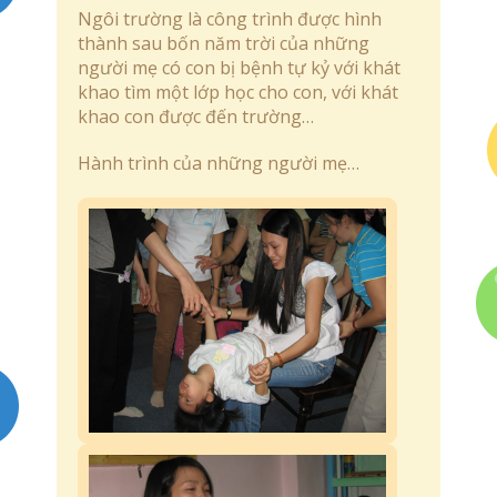
Ngôi trường là công trình được hình
thành sau bốn năm trời của những
người mẹ có con bị bệnh tự kỷ với khát
khao tìm một lớp học cho con, với khát
khao con được đến trường…
Hành trình của những người mẹ…