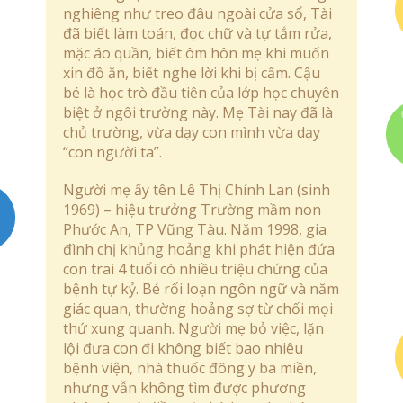
nghiêng như treo đâu ngoài cửa sổ, Tài
đã biết làm toán, đọc chữ và tự tắm rửa,
mặc áo quần, biết ôm hôn mẹ khi muốn
xin đồ ăn, biết nghe lời khi bị cấm. Cậu
bé là học trò đầu tiên của lớp học chuyên
biệt ở ngôi trường này. Mẹ Tài nay đã là
chủ trường, vừa dạy con mình vừa dạy
“con người ta”.
Người mẹ ấy tên Lê Thị Chính Lan (sinh
1969) – hiệu trưởng Trường mầm non
Phước An, TP Vũng Tàu. Năm 1998, gia
đình chị khủng hoảng khi phát hiện đứa
con trai 4 tuổi có nhiều triệu chứng của
bệnh tự kỷ. Bé rối loạn ngôn ngữ và năm
giác quan, thường hoảng sợ từ chối mọi
thứ xung quanh. Người mẹ bỏ việc, lặn
lội đưa con đi không biết bao nhiêu
bệnh viện, nhà thuốc đông y ba miền,
nhưng vẫn không tìm được phương