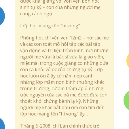
được khai giảng với vỏn vẹn bốn học
sinh tự kỷ – con của những người mẹ
cùng cảnh ngộ.
Lớp học mang tên “hi vọng”
Phòng học chỉ vẻn vẹn 12m2 – nơi các mẹ
và các con toát mồ hôi tập các bài tập
vận động và trị liệu thần kinh, nơi những
người mẹ vừa là bác sĩ vừa là giáo viên,
miệt mài trong cuộc giằng co những đứa
con ra khỏi vỏ ốc của chứng tự kỷ. Lớp
học luôn ồn ã ấy cứ nằm nép cạnh
những lớp mầm non bình thường khác
trong trường, cứ âm thầm ấp ủ những
ước nguyện của các bà mẹ được đưa con
thoát khỏi chứng bệnh lạ kỳ. Những
người mẹ khác bắt đầu ôm con tìm đến
lớp học mang tên “hi vọng” ấy…
Tháng 5-2008, chị Lan chính thức trở