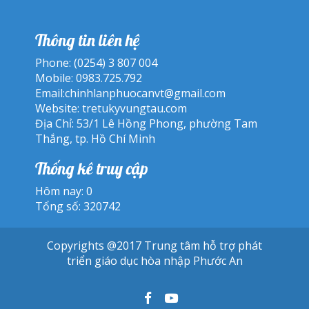
Thông tin liên hệ
Phone: (0254) 3 807 004
Mobile: 0983.725.792
Email:
chinhlanphuocanvt@gmail.com
Website:
tretukyvungtau.com
Địa Chỉ: 53/1 Lê Hồng Phong, phường Tam
Thắng, tp. Hồ Chí Minh
Thống kê truy cập
Hôm nay: 0
Tổng số: 320742
Copyrights @2017 Trung tâm hỗ trợ phát
triển giáo dục hòa nhập Phước An