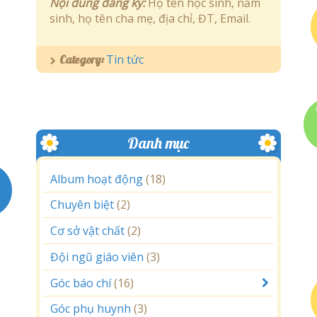
Nội dung đăng ký:
Họ tên học sinh, năm
sinh, họ tên cha mẹ, địa chỉ, ĐT, Email.
Tin tức
Category:
Danh mục
Album hoạt động
(18)
Chuyên biệt
(2)
Cơ sở vật chất
(2)
Đội ngũ giáo viên
(3)
Góc báo chí
(16)
Góc phụ huynh
(3)