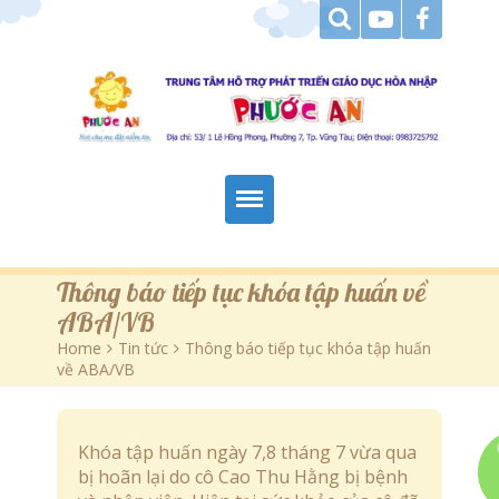
Trang Chủ
Thông báo tiếp tục khóa tập huấn về
ABA/VB
Giới Thiệu
Home
>
Tin tức
>
Thông báo tiếp tục khóa tập huấn
về ABA/VB
Hoạt Động
Tài Liệu Tham Khảo
Khóa tập huấn ngày 7,8 tháng 7 vừa qua
bị hoãn lại do cô Cao Thu Hằng bị bệnh
Góc Báo Chí