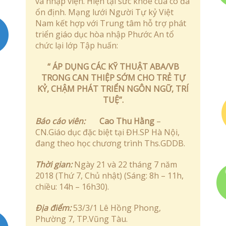
và nhập viện. Hiện tại sức khỏe của cô đã
ổn định. Mạng lưới Người Tự kỷ Việt
Quyết định – Kế hoạch
Nam kết hợp với Trung tâm hỗ trợ phát
triển giáo dục hòa nhập Phước An tổ
Liên Hệ
chức lại lớp Tập huấn:
“ ÁP DỤNG CÁC KỸ THUẬT ABA/VB
TRONG CAN THIỆP SỚM CHO TRẺ TỰ
KỶ, CHẬM PHÁT TRIỂN NGÔN NGỮ, TRÍ
TUỆ”.
Báo cáo viên:
Cao Thu Hằng
–
CN.Giáo dục đặc biệt tại ĐH.SP Hà Nội,
đang theo học chương trình Ths.GDDB.
Thời gian:
Ngày 21 và 22 tháng 7 năm
2018 (Thứ 7, Chủ nhật) (Sáng: 8h – 11h,
chiều: 14h – 16h30).
Địa điểm:
53/3/1 Lê Hồng Phong,
Phường 7, TP.Vũng Tàu.