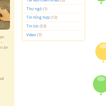
Thư ngỏ
(1)
Tin tổng hợp
(12)
Tin tức
(53)
Video
(7)
ian
 –
ón ăn
 xã