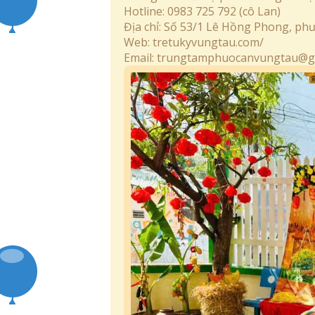
Hotline: 0983 725 792 (cô Lan)
Địa chỉ: Số 53/1 Lê Hồng Phong, p
Web: tretukyvungtau.com/
Email:
trungtamphuocanvungtau@g