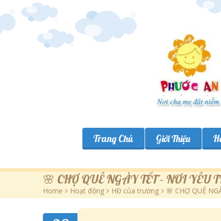
Trang Chủ
Giới Thiệu
H
🌸 CHỢ QUÊ NGÀY TẾT – NƠI YÊU
Home
>
Hoạt động
>
HĐ của trường
>
🌸 CHỢ QUÊ NG