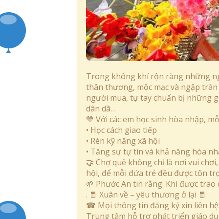
Trong không khí rộn ràng những n
thân thương, mộc mạc và ngập tràn t
người mua, tự tay chuẩn bị những gi
dân dã…
💛
Với các em học sinh hòa nhập, mỗ
• Học cách giao tiếp
• Rèn kỹ năng xã hội
• Tăng sự tự tin và khả năng hòa n
🤝 Chợ quê không chỉ là nơi vui chơi
hội, để mỗi đứa trẻ đều được tôn tr
🌱
Phước An tin rằng: Khi được trao c
. 🧧 Xuân về – yêu thương ở lại 🧧
☎ Mọi thông tin đăng ký xin liên hệ
Trung tâm hỗ trợ phát triển giáo d