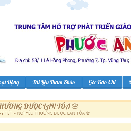
oạt Động
Tài Liệu Tham Khảo
Góc Báo Chí
 THƯƠNG ĐƯỢC LAN TỎA 🌸
ÀY TẾT – NƠI YÊU THƯƠNG ĐƯỢC LAN TỎA 🌸