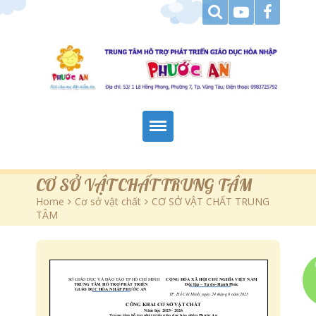
Trang Chủ
CƠ SỞ VẬT CHẤT TRUNG TÂM
Home
>
Cơ sở vật chất
>
CƠ SỞ VẬT CHẤT TRUNG
Giới Thiệu
TÂM
Hoạt Động
Tài Liệu Tham Khảo
Góc Báo Chí