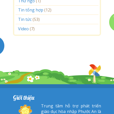
Thư ngỏ
(1)
Tin tổng hợp
(12)
Tin tức
(53)
Video
(7)
Giới thiệu
Trung tâm hỗ trợ phát triển
giáo dục hòa nhập Phước An là