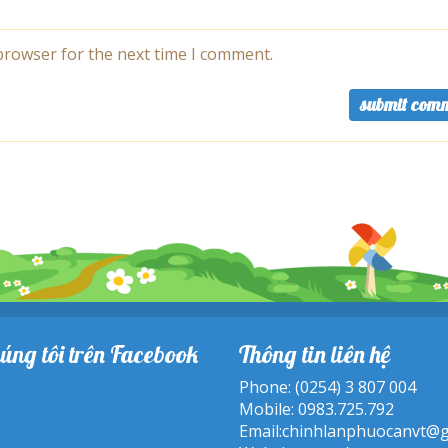
browser for the next time I comment.
úng tôi trên Facebook
Thông tin liên hệ
Phone: (0254) 3 807 004
Mobile: 0983.725.792
Email:
chinhlanphuocanvt@g