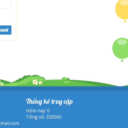
Thống kê truy cập
Hôm nay: 0
Tổng số: 320560
mail.com