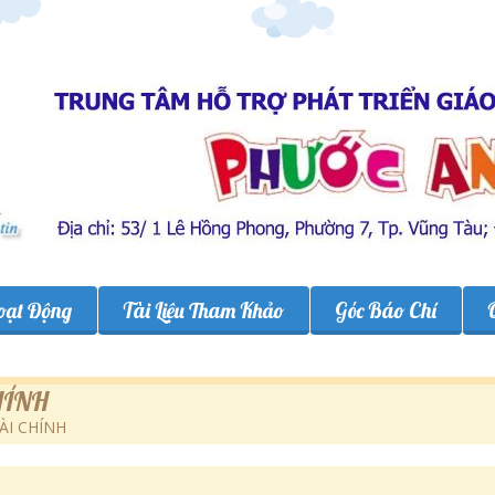
oạt Động
Tài Liệu Tham Khảo
Góc Báo Chí
HÍNH
ÀI CHÍNH